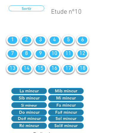
Sortir
Etude nº10
1
2
3
4
5
6
7
8
9
10
11
12
13
14
15
16
17
18
La mineur
Mib mineur
Sib mineur
Mi mineur
Fa mineur
Si mineur
Do mineur
Fa# mineur
Do# mineur
Sol mineur
Ré mineur
Sol# mineur