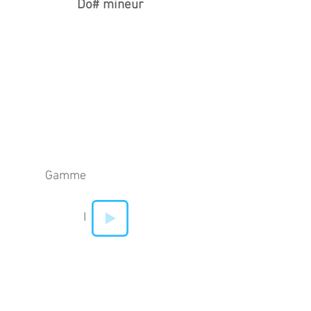
Do# mineur
Gamme
I
II
IV