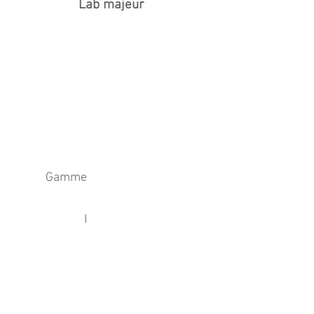
Lab majeur
Gamme
I
IV
V