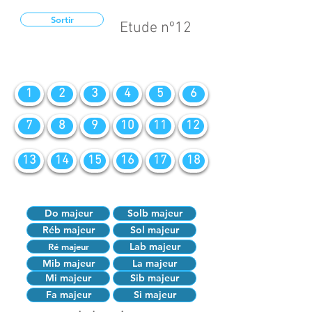
Sortir
Etude nº12
1
2
3
4
5
6
7
8
9
10
11
12
13
14
15
16
17
18
Do majeur
Solb majeur
Réb majeur
Sol majeur
Lab majeur
Ré majeur
Mib majeur
La majeur
Mi majeur
Sib majeur
Fa majeur
Si majeur