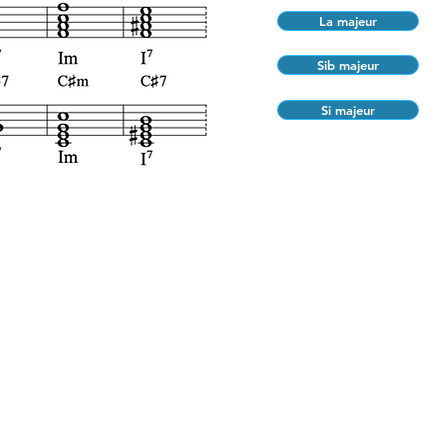
La majeur
Sib majeur
Si majeur