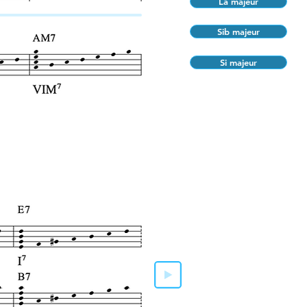
La majeur
Sib majeur
Si majeur