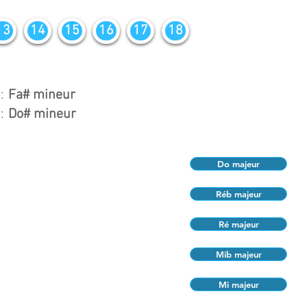
13
14
15
16
17
18
:
Fa# mineur
:
Do# mineur
Do majeur
Réb majeur
Ré majeur
Mib majeur
Mi majeur