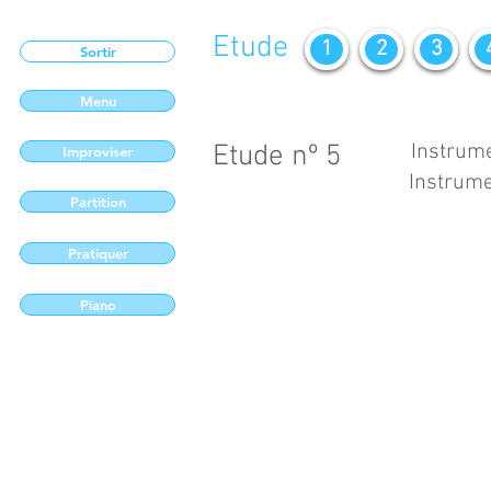
Etude
1
2
3
Sortir
Menu
Etude nº 5
Instrume
Improviser
Instrume
Partition
Pratiquer
Piano