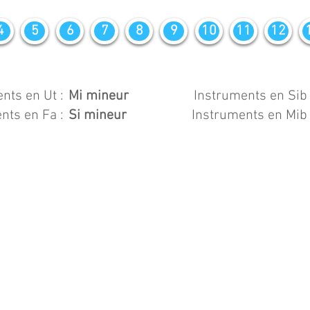
4
5
6
7
8
9
10
11
12
nts en Ut :
Mi mineur
Instruments en Sib 
nts en Fa :
Si mineur
Instruments en Mib 