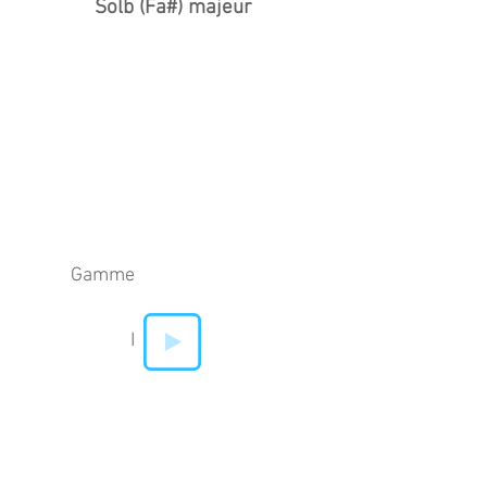
Solb (Fa#) majeur
Gamme
I
IV
V