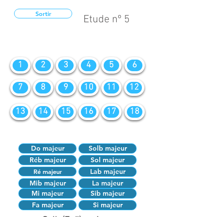
Sortir
Etude nº 5
1
2
3
4
5
6
7
8
9
10
11
12
13
14
15
16
17
18
Do majeur
Solb majeur
Réb majeur
Sol majeur
Lab majeur
Ré majeur
Mib majeur
La majeur
Mi majeur
Sib majeur
Fa majeur
Si majeur