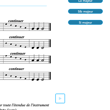
La majeur
Sib majeur
Si majeur