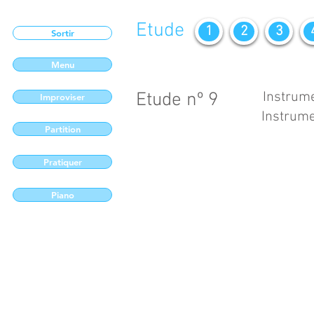
Etude
1
2
3
Sortir
Menu
Etude nº 9
Instrume
Improviser
Instrume
Partition
Pratiquer
Piano