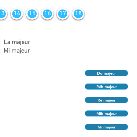
13
14
15
16
17
18
:
La majeur
:
Mi majeur
Do majeur
Réb majeur
Ré majeur
Mib majeur
Mi majeur