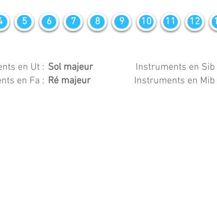
4
5
6
7
8
9
10
11
12
nts en Ut :
Sol majeur
Instruments en Sib 
nts en Fa :
Ré majeur
Instruments en Mib 