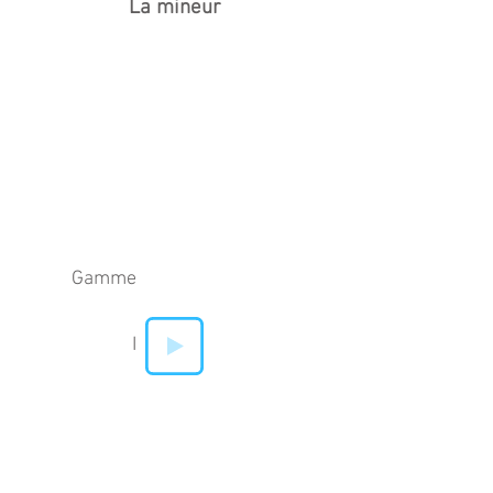
La mineur
Gamme
I
II
IV