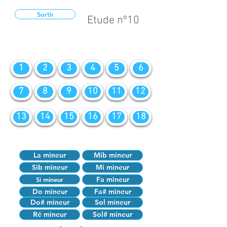
Sortir
Etude nº10
1
2
3
4
5
6
7
8
9
10
11
12
13
14
15
16
17
18
La mineur
Mib mineur
Sib mineur
Mi mineur
Fa mineur
Si mineur
Do mineur
Fa# mineur
Do# mineur
Sol mineur
Ré mineur
Sol# mineur