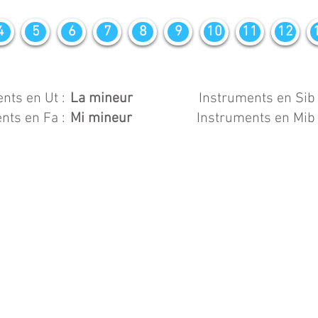
4
5
6
7
8
9
10
11
12
nts en Ut :
La mineur
Instruments en Sib 
nts en Fa :
Mi mineur
Instruments en Mib 