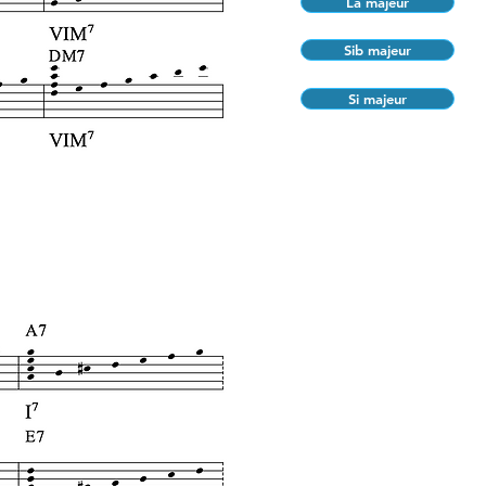
La majeur
Sib majeur
Si majeur