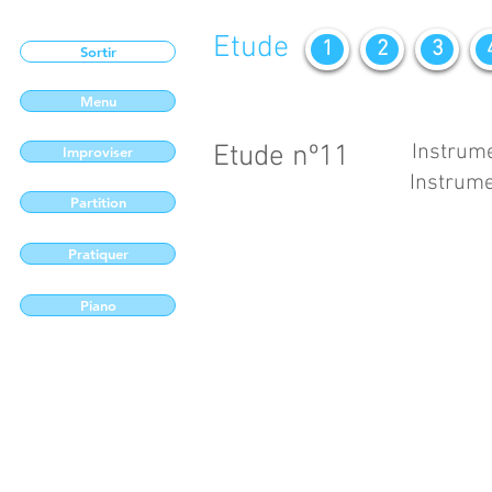
Etude
1
2
3
Sortir
Menu
Etude nº11
Instrume
Improviser
Instrume
Partition
Pratiquer
Piano