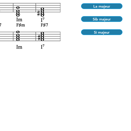
La majeur
Sib majeur
Si majeur