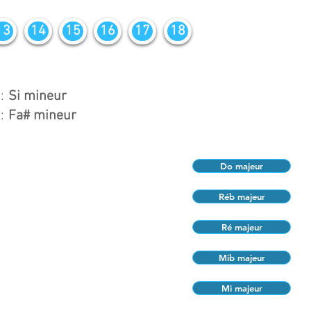
13
14
15
16
17
18
:
Si mineur
:
Fa# mineur
Do majeur
Réb majeur
Ré majeur
Mib majeur
Mi majeur