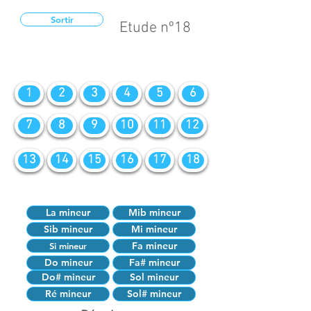
Sortir
Etude nº18
1
2
3
4
5
6
7
8
9
10
11
12
13
14
15
16
17
18
La mineur
Mib mineur
Sib mineur
Mi mineur
Fa mineur
Si mineur
Do mineur
Fa# mineur
Do# mineur
Sol mineur
Ré mineur
Sol# mineur