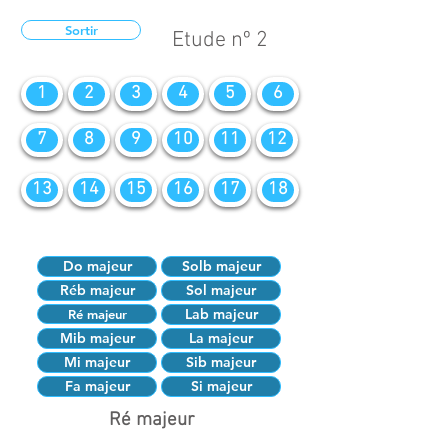
Sortir
Etude nº 2
1
2
3
4
5
6
7
8
9
10
11
12
13
14
15
16
17
18
Do majeur
Solb majeur
Réb majeur
Sol majeur
Lab majeur
Ré majeur
Mib majeur
La majeur
Mi majeur
Sib majeur
Fa majeur
Si majeur
Ré majeur