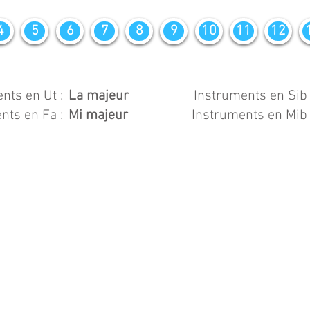
4
5
6
7
8
9
10
11
12
nts en Ut :
La majeur
Instruments en Sib 
nts en Fa :
Mi majeur
Instruments en Mib 