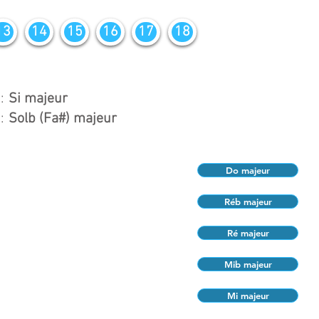
13
14
15
16
17
18
:
Si majeur
:
Solb (Fa#) majeur
Do majeur
Réb majeur
Ré majeur
Mib majeur
Mi majeur