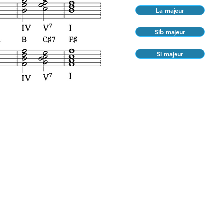
La majeur
Sib majeur
Si majeur