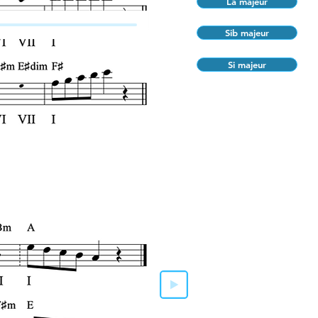
La majeur
Sib majeur
Si majeur