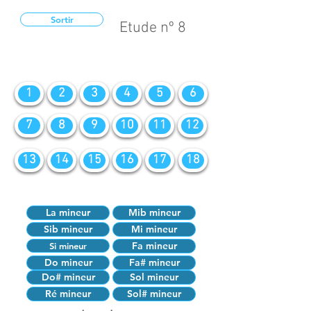
Sortir
Etude nº 8
1
2
3
4
5
6
7
8
9
10
11
12
13
14
15
16
17
18
La mineur
Mib mineur
Sib mineur
Mi mineur
Fa mineur
Si mineur
Do mineur
Fa# mineur
Do# mineur
Sol mineur
Ré mineur
Sol# mineur