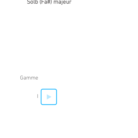
Solb (Fa#) majeur
Gamme
I
II
IV