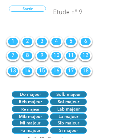
Sortir
Etude nº 9
1
2
3
4
5
6
7
8
9
10
11
12
13
14
15
16
17
18
Do majeur
Solb majeur
Réb majeur
Sol majeur
Lab majeur
Ré majeur
Mib majeur
La majeur
Mi majeur
Sib majeur
Fa majeur
Si majeur