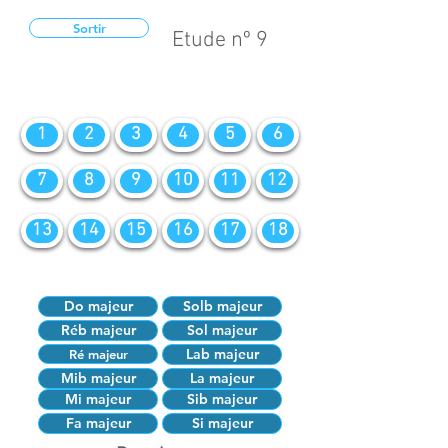
Sortir
Etude nº 9
1
2
3
4
5
6
7
8
9
10
11
12
13
14
15
16
17
18
Do majeur
Solb majeur
Réb majeur
Sol majeur
Lab majeur
Ré majeur
Mib majeur
La majeur
Mi majeur
Sib majeur
Fa majeur
Si majeur