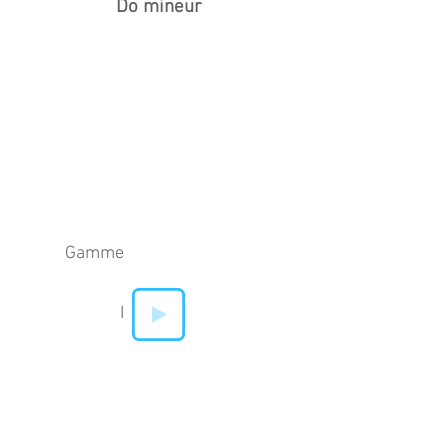
Do mineur
Gamme
I
II
IV