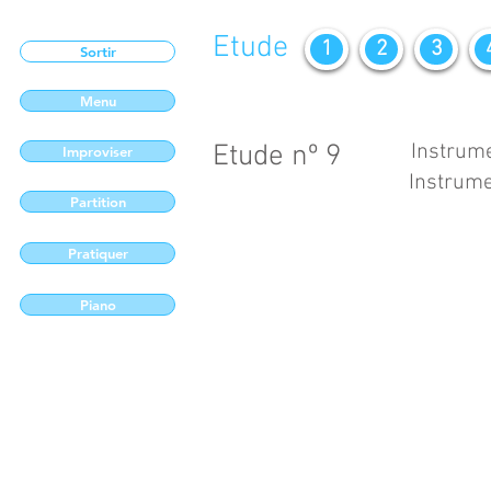
Etude
1
2
3
Sortir
Menu
Etude nº 9
Instrume
Improviser
Instrume
Partition
Pratiquer
Piano