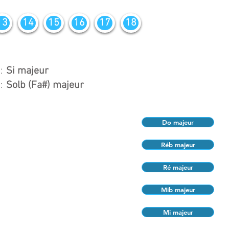
13
14
15
16
17
18
:
Si majeur
:
Solb (Fa#) majeur
Do majeur
Réb majeur
Ré majeur
Mib majeur
Mi majeur