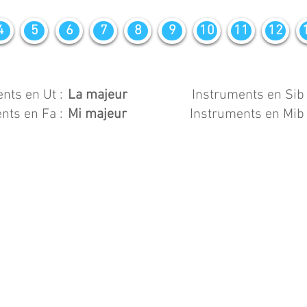
4
5
6
7
8
9
10
11
12
nts en Ut :
La majeur
Instruments en Sib 
nts en Fa :
Mi majeur
Instruments en Mib 