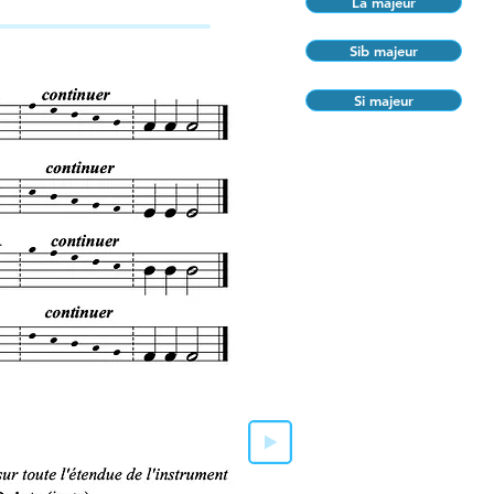
La majeur
Sib majeur
Si majeur