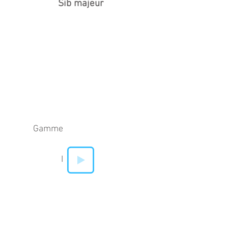
Sib majeur
Gamme
I
II
IV