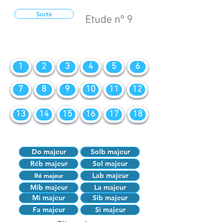
Sortir
Etude nº 9
1
2
3
4
5
6
7
8
9
10
11
12
13
14
15
16
17
18
Do majeur
Solb majeur
Réb majeur
Sol majeur
Lab majeur
Ré majeur
Mib majeur
La majeur
Mi majeur
Sib majeur
Fa majeur
Si majeur