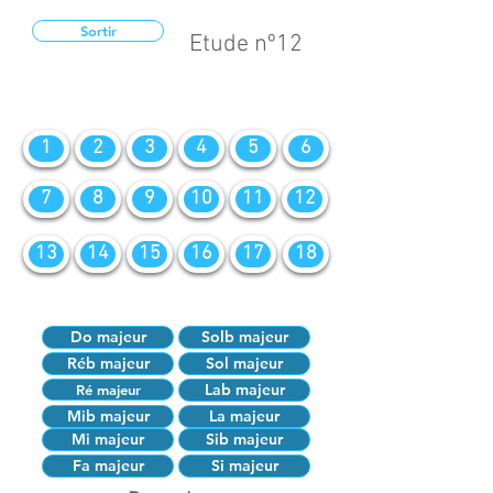
Sortir
Etude nº12
1
2
3
4
5
6
7
8
9
10
11
12
13
14
15
16
17
18
Do majeur
Solb majeur
Réb majeur
Sol majeur
Lab majeur
Ré majeur
Mib majeur
La majeur
Mi majeur
Sib majeur
Fa majeur
Si majeur