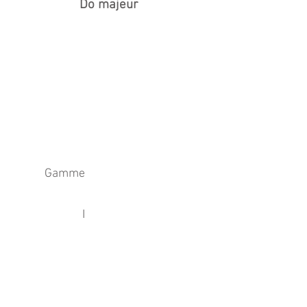
Do majeur
Gamme
I
IV
V