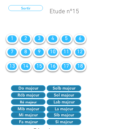
Sortir
Etude nº15
1
2
3
4
5
6
7
8
9
10
11
12
13
14
15
16
17
18
Do majeur
Solb majeur
Réb majeur
Sol majeur
Lab majeur
Ré majeur
Mib majeur
La majeur
Mi majeur
Sib majeur
Fa majeur
Si majeur