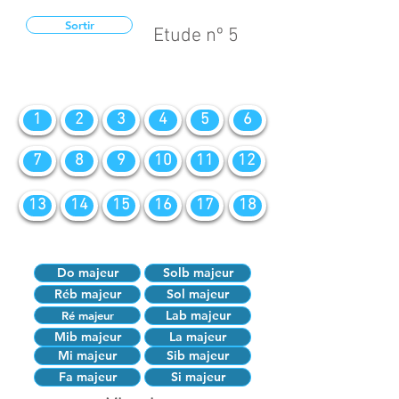
Sortir
Etude nº 5
1
2
3
4
5
6
7
8
9
10
11
12
13
14
15
16
17
18
Do majeur
Solb majeur
Réb majeur
Sol majeur
Lab majeur
Ré majeur
Mib majeur
La majeur
Mi majeur
Sib majeur
Fa majeur
Si majeur