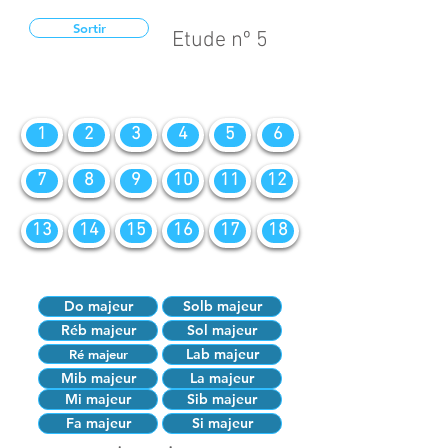
Sortir
Etude nº 5
1
2
3
4
5
6
7
8
9
10
11
12
13
14
15
16
17
18
Do majeur
Solb majeur
Réb majeur
Sol majeur
Lab majeur
Ré majeur
Mib majeur
La majeur
Mi majeur
Sib majeur
Fa majeur
Si majeur