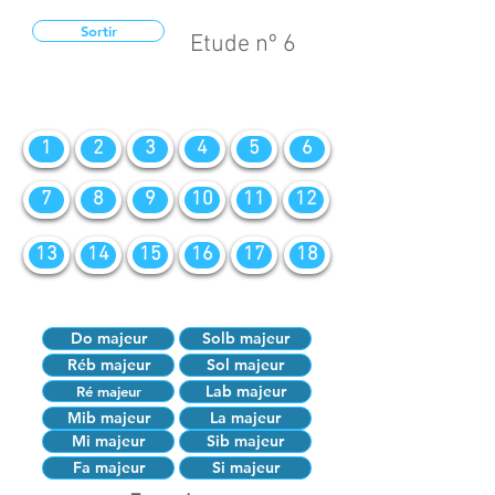
Sortir
Etude nº 6
1
2
3
4
5
6
7
8
9
10
11
12
13
14
15
16
17
18
Do majeur
Solb majeur
Réb majeur
Sol majeur
Lab majeur
Ré majeur
Mib majeur
La majeur
Mi majeur
Sib majeur
Fa majeur
Si majeur