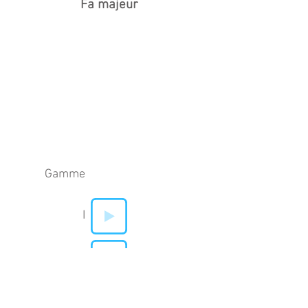
Fa majeur
Gamme
I
IV
V