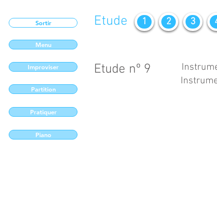
Etude
1
2
3
Sortir
Menu
Etude nº 9
Instrume
Improviser
Instrume
Partition
Pratiquer
Piano