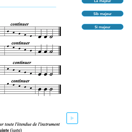
La majeur
Sib majeur
Si majeur