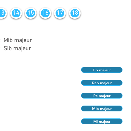
13
14
15
16
17
18
:
Mib majeur
:
Sib majeur
Do majeur
Réb majeur
Ré majeur
Mib majeur
Mi majeur