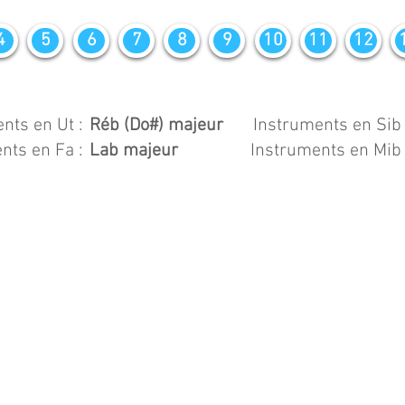
4
5
6
7
8
9
10
11
12
nts en Ut :
Réb (Do#) majeur
Instruments en Sib 
nts en Fa :
Lab majeur
Instruments en Mib 