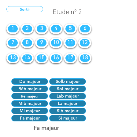
Sortir
Etude nº 2
1
2
3
4
5
6
7
8
9
10
11
12
13
14
15
16
17
18
Do majeur
Solb majeur
Réb majeur
Sol majeur
Lab majeur
Ré majeur
Mib majeur
La majeur
Mi majeur
Sib majeur
Fa majeur
Si majeur
Fa majeur