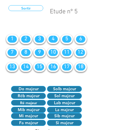
Sortir
Etude nº 5
1
2
3
4
5
6
7
8
9
10
11
12
13
14
15
16
17
18
Do majeur
Solb majeur
Réb majeur
Sol majeur
Lab majeur
Ré majeur
Mib majeur
La majeur
Mi majeur
Sib majeur
Fa majeur
Si majeur