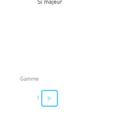
Si majeur
Gamme
I
IV
V