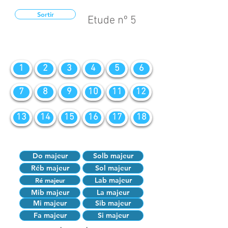
Sortir
Etude nº 5
1
2
3
4
5
6
7
8
9
10
11
12
13
14
15
16
17
18
Do majeur
Solb majeur
Réb majeur
Sol majeur
Lab majeur
Ré majeur
Mib majeur
La majeur
Mi majeur
Sib majeur
Fa majeur
Si majeur