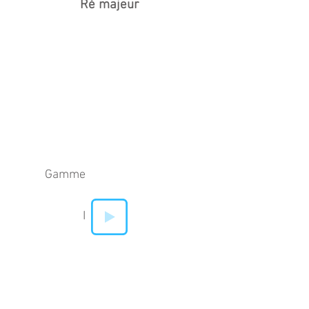
Ré majeur
Gamme
I
IV
V