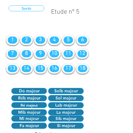
Sortir
Etude nº 5
1
2
3
4
5
6
7
8
9
10
11
12
13
14
15
16
17
18
Do majeur
Solb majeur
Réb majeur
Sol majeur
Lab majeur
Ré majeur
Mib majeur
La majeur
Mi majeur
Sib majeur
Fa majeur
Si majeur