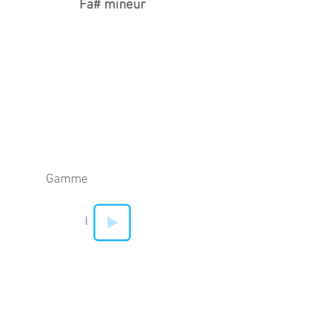
Fa# mineur
Gamme
I
IV
V