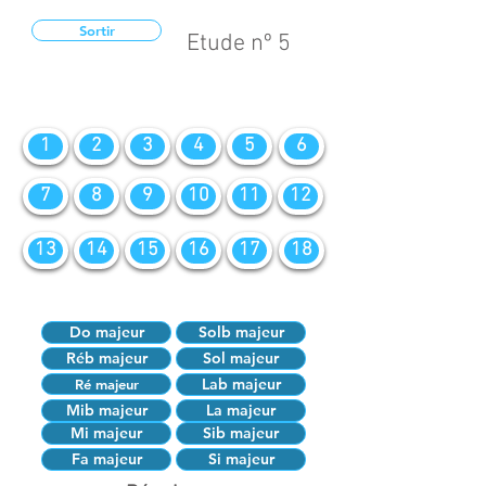
Sortir
Etude nº 5
1
2
3
4
5
6
7
8
9
10
11
12
13
14
15
16
17
18
Do majeur
Solb majeur
Réb majeur
Sol majeur
Lab majeur
Ré majeur
Mib majeur
La majeur
Mi majeur
Sib majeur
Fa majeur
Si majeur