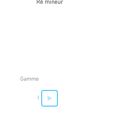
Ré mineur
Gamme
I
IV
V