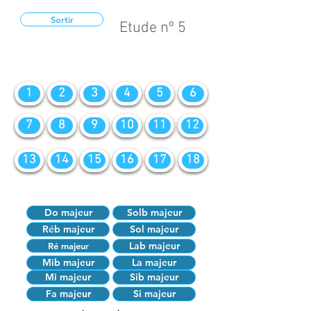
Sortir
Etude nº 5
1
2
3
4
5
6
7
8
9
10
11
12
13
14
15
16
17
18
Do majeur
Solb majeur
Réb majeur
Sol majeur
Lab majeur
Ré majeur
Mib majeur
La majeur
Mi majeur
Sib majeur
Fa majeur
Si majeur