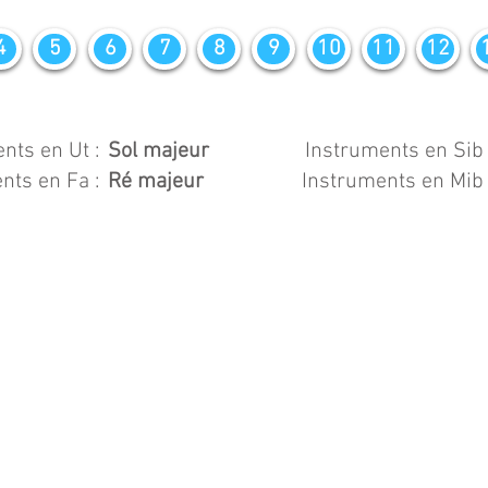
4
5
6
7
8
9
10
11
12
nts en Ut :
Sol majeur
Instruments en Sib 
nts en Fa :
Ré majeur
Instruments en Mib 