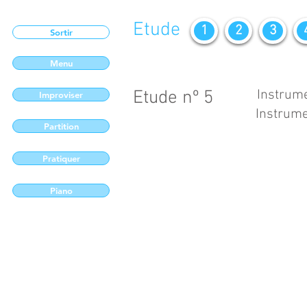
Etude
1
2
3
Sortir
Menu
Etude nº 5
Instrume
Improviser
Instrume
Partition
Pratiquer
Piano