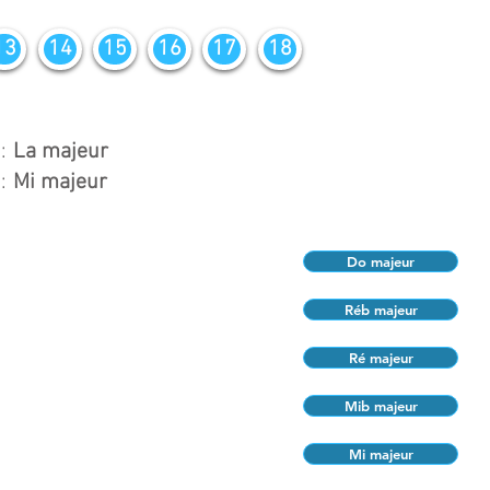
13
14
15
16
17
18
:
La majeur
:
Mi majeur
Do majeur
Réb majeur
Ré majeur
Mib majeur
Mi majeur