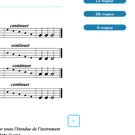
La majeur
Sib majeur
Si majeur