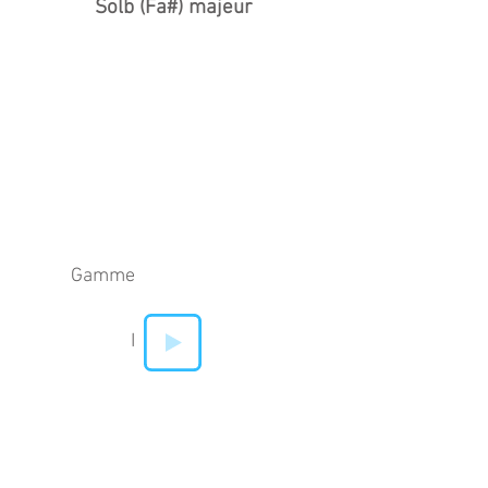
Solb (Fa#) majeur
Gamme
I
IV
V