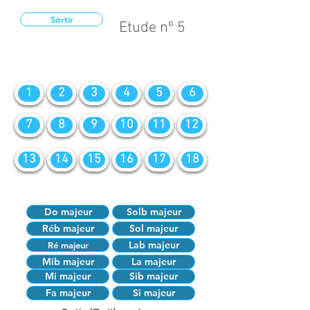
Sortir
Etude nº 5
1
2
3
4
5
6
7
8
9
10
11
12
13
14
15
16
17
18
Do majeur
Solb majeur
Réb majeur
Sol majeur
Lab majeur
Ré majeur
Mib majeur
La majeur
Mi majeur
Sib majeur
Fa majeur
Si majeur