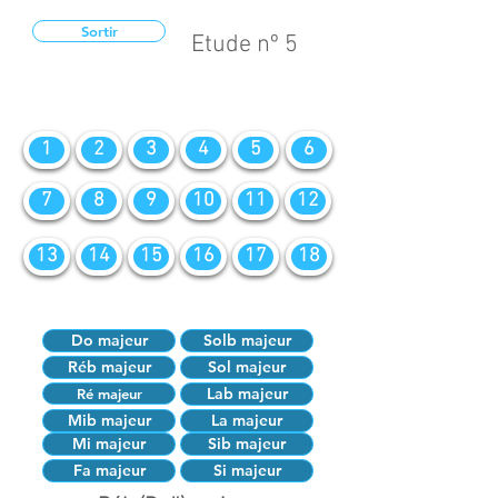
Sortir
Etude nº 5
1
2
3
4
5
6
7
8
9
10
11
12
13
14
15
16
17
18
Do majeur
Solb majeur
Réb majeur
Sol majeur
Lab majeur
Ré majeur
Mib majeur
La majeur
Mi majeur
Sib majeur
Fa majeur
Si majeur