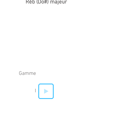
Réb (Do#) majeur
Gamme
I
IV
V