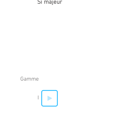
Si majeur
Gamme
I
IV
V