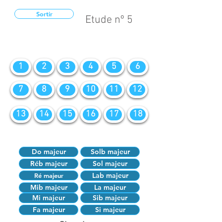
Sortir
Etude nº 5
1
2
3
4
5
6
7
8
9
10
11
12
13
14
15
16
17
18
Do majeur
Solb majeur
Réb majeur
Sol majeur
Lab majeur
Ré majeur
Mib majeur
La majeur
Mi majeur
Sib majeur
Fa majeur
Si majeur